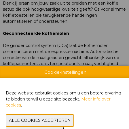
Denk jij eraan om jouw zaak uit te breiden met een koffie
setup die ook hoogwaardige kwaliteit geeft? Ga voor slimme
koffietoestellen die terugkerende handelingen
automatiseren of ondersteunen.
Geconnecteerde koffiemolen
De grinder control system (GCS) laat de koffiemolen
communiceren met de espresso-machine. Automatische
correctie van de maalgraad en gewicht, afhankelijk van de
koffieparameters zoals temperatuur, klimaat, vochtigheid
en aantamping.
Cookie-instellingen
Automatische tamper
Deze website gebruikt cookies om u een betere ervaring
Gemaakt om onder een koffiemolen te zetten. Ideaal voor
te bieden terwijl u deze site bezoekt.
Meer info over
shops met weinig werkruimte en/of veel volume aan
cookies
.
koffie. Tampkracht van 5 tot 30 kg.
Multiboiler espressomachine