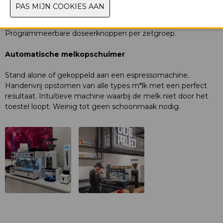
Gepatenteerde technologie met onafhankelijk stoomboiler
en koffieboiler(s). Elke groep afzonderlijk in te stellen.
Stabiele temperatuur tijdens het hele extractieproces.
Programmeerbare doseerknoppen per zetgroep.
Automatische melkopschuimer
Stand alone of gekoppeld aan een espressomachine.
Handenvrij opstomen van alle types m*lk met een perfect
resultaat. Intuïtieve machine waarbij de melk niet door het
toestel loopt. Weinig tot geen schoonmaak nodig.