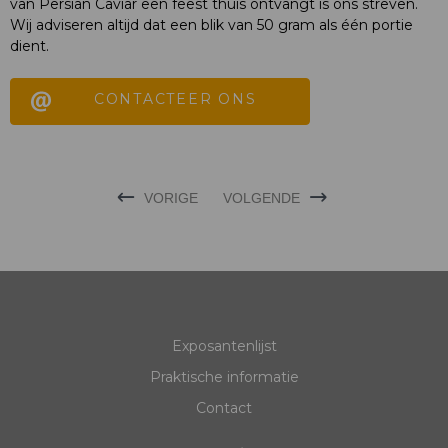
van Persian Caviar een feest thuis ontvangt is ons streven.
Wij adviseren altijd dat een blik van 50 gram als één portie
dient.
CONTACTEER ONS
VORIGE
VOLGENDE
Exposantenlijst
Praktische informatie
Contact