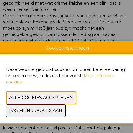
gecombineerd met wat crème fraîche en een blini, dat is
waar mensen van dromen!
Onze Premium Baerii kaviaar komt van de Acipenser Baerii
steur, ook wel bekend als de Siberische steur. Deze steur
moet op zijn minst 3 jaar oud zijn mocht het een
gemiddelde gewicht van tussen de 1 – 3 kg aan kaviaar
produceren. Met een lengte van 100 tot 150 cm en een
gewicht tot 25 kg is dit de kleinste soort steur die onze
Cookie-instellingen
kaviaar produceert. De Siberische steur produceert ook het
kleinste formaat eitjes.
Premium Baerii kaviaar van Persian Caviar staat bekend om
Deze website gebruikt cookies om u een betere ervaring
zijn kenmerkende donkerbruine tot zwarte kleur. Meest
te bieden terwijl u deze site bezoekt.
Meer info over
kenmerkende smaken van deze soort zijn romig en ziltig.
cookies
.
Veelal gebruikt door top horeca en kenners om een heerlijk
visgerecht af te maken.
Voor uw gemak hebben wij verschillende blikmaten
beschikbaar: 10 gram, 30 gram, 50 gram, 125 gram, 250 gram,
500 gram en 1.000 gram. Zo kunnen wij u voor elke
gelegenheid voorzien van kaviaar. Wij nemen uiterste zorg
met het verpakken van uw kaviaar. Een prachtig product als
kaviaar verdient het totaal plaatje. Dat u met elk pakketje