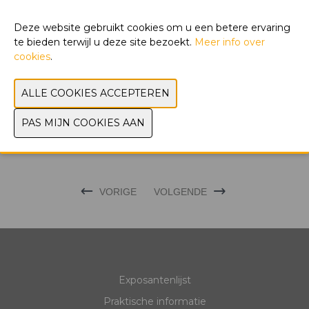
België voor haar rekening.
Deze website gebruikt cookies om u een betere ervaring
te bieden terwijl u deze site bezoekt.
Meer info over
WEBSITE CATALOGUS
cookies
.
PRODUCTGROEP
FOTO'S
MERK
VORIGE
VOLGENDE
Exposantenlijst
Praktische informatie