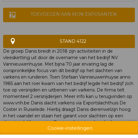
TOEVOEGEN AAN MIJN EXPOSANTEN
STAND 4122
De groep Danis breidt in 2018 zijn activiteiten in de
vleesketting uit door de overname van het bedrijf NV
Vannieuwenhuyse. Met bijna 70 jaar ervaring lag de
oorspronkelijke focus van dit bedrijf op het slachten van
varkens en runderen. Toen Stefaan Vannieuwenhuyse anno
1985 aan het roer kwam van het bedrijf legde het bedrijf zich
toe op versnijden en uitbenen van varkens. De firma telt
momenteel 2 versnijderijen. Meer info kan u terugvinden op
www.vnh.be Danis slacht varkens via Exportslachthuis De
Coster in Ruiselede. Hierbij draagt Danis dierenwelzijn hoog
in het vaandel en staan het garant voor slachten op een
diervriendelijke manier. Danis verkoopt varkenskarkassen via
Cookie-instellingen
Groep De Brauwer in Ruiselede. Danis neemt hiermee zo’n
1/5 van de totale exporthandel in verse varkenshelften van