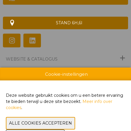
STAND 6H,6I
WEBSITE & CATALOGUS
PRODUCTGROEP
Cookie-instellingen
FOTO'S
Deze website gebruikt cookies om u een betere ervaring
MERK
te bieden terwijl u deze site bezoekt.
Meer info over
cookies
.
VORIGE
VOLGENDE