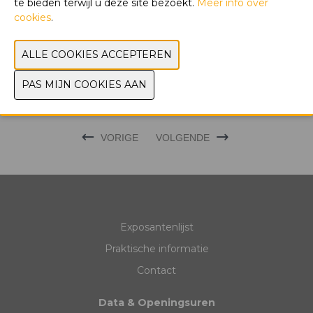
te bieden terwijl u deze site bezoekt.
Meer info over
cookies
.
WEBSITE CATALOGUS
PRODUCTGROEP
MERK
VORIGE
VOLGENDE
Exposantenlijst
Praktische informatie
Contact
Data & Openingsuren