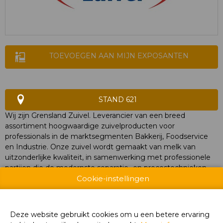
TOEVOEGEN AAN MIJN EXPOSANTEN
STAND 621
Wij zijn Grensland Zuivel. Leverancier van een breed
assortiment hoogwaardige zuivelproducten voor
professionals in de marktsegmenten Bakkerij, Foodservice
en Industrie. Onze zuivel wordt gemaakt van melk van
uitzonderlijke kwaliteit, in samenwerking met professionele
partijen die de modernste separatie- en procestechnieken
gebruiken. Dat resulteert in absolute topproducten die zich
Cookie-instellingen
ook nog eens onderscheiden door hun verwerkingsgemak.
Wij durven dan ook met trots te zeggen: Grensland Zuivel –
niet de enige, wel de lekkerste!
Deze website gebruikt cookies om u een betere ervaring