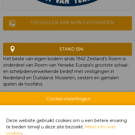
TOEVOEGEN AAN MIJN EXPOSANTEN
STAND 594
Het beste van eigen bodem sinds 1942 Zeeland’s Roem is
onderdeel van Roem van Yerseke Europa’s grootste schaal-
en schelpdierverwerkende bedrijf met vestigingen in
Nederland en Duitsland. Mosselen, oesters en garnalen
spelen de hoofdrol.
Cookie-instellingen
WEBSITE CATALOGUS
Deze website gebruikt cookies om u een betere ervaring
te bieden terwijl u deze site bezoekt.
Meer info over
PRODUCTGROEP
cookies
.