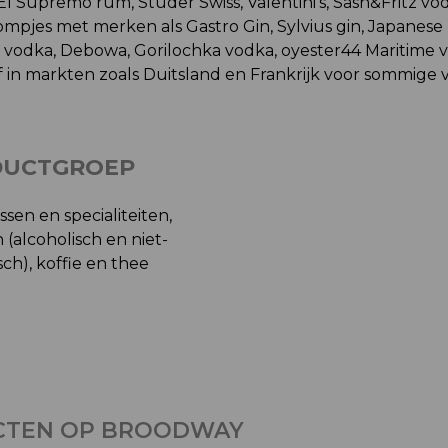
 El Supremo rum, Studer Swiss, Valentini’s, Sash&Fritz vo
pjes met merken als Gastro Gin, Sylvius gin, Japanese B
r vodka, Debowa, Gorilochka vodka, oyester44 Maritime 
ef in markten zoals Duitsland en Frankrijk voor sommige
DUCTGROEP
ssen en specialiteiten,
(alcoholisch en niet-
sch), koffie en thee
CTEN OP BROODWAY