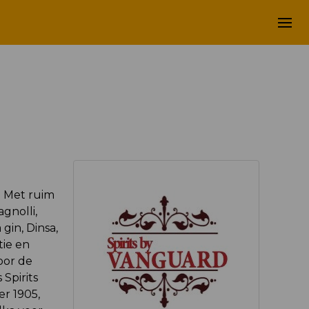
. Met ruim
gnolli,
gin, Dinsa,
tie en
oor de
Spirits
er 1905,