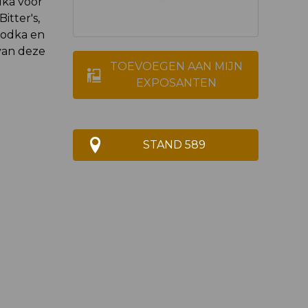
dka voor
itter's,
vodka en
 van deze
TOEVOEGEN AAN MIJN
EXPOSANTEN
STAND 589