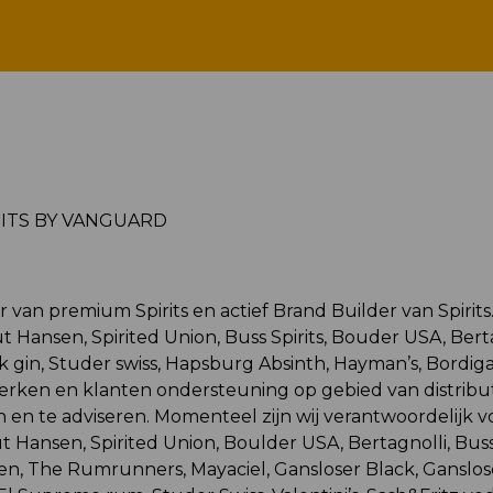
SPIRITS BY VANGUARD
RITS BY VANGUARD
r van premium Spirits en actief Brand Builder van Spirits
ut Hansen, Spirited Union, Buss Spirits, Bouder USA, Berta
gin, Studer swiss, Hapsburg Absinth, Hayman’s, Bordiga 
erken en klanten ondersteuning op gebied van distribu
en en te adviseren. Momenteel zijn wij verantwoordelijk v
t Hansen, Spirited Union, Boulder USA, Bertagnolli, Buss 
sen, The Rumrunners, Mayaciel, Gansloser Black, Ganslos