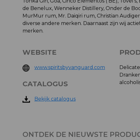
Tonka Gin, Goa, Cinco Elementos ( BE), Tovel’s,
de Benelux, Wenneker Distillery, Onder de Boom
MurMur rum, Mr. Daiqiri rum, Christian Audige
diverse andere merken. Daarnaast zijn wij acti
merken.
WEBSITE
PRO
www.spiritsbyvanguard.com
Delicate
Dranken 
alcoholi
CATALOGUS
Bekijk catalogus
ONTDEK DE NIEUWSTE PRODU