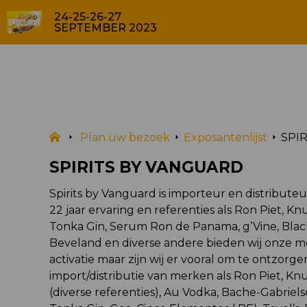
24-25-26-27
SEPTEMBER 2023
EXPOSANTENLIJST
Plan uw bezoek
Exposantenlijst
SPI
SPIRITS BY VANGUARD
Spirits by Vanguard is importeur en distributeu
22 jaar ervaring en referenties als Ron Piet, Kn
Tonka Gin, Serum Ron de Panama, g’Vine, Black 
Beveland en diverse andere bieden wij onze m
activatie maar zijn wij er vooral om te ontzorg
import/distributie van merken als Ron Piet, Knu
(diverse referenties), Au Vodka, Bache-Gabriel