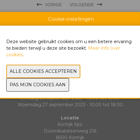
VORIGE
VOLGENDE
Cookie-instellingen
Deze website gebruikt cookies om u een betere ervaring
Exposantenlijst
te bieden terwijl u deze site bezoekt.
Meer info over
Praktische informatie
cookies
.
Contact
Data & Openingsuren
Zondag 24 september 2023 - 10:00 tot 18:00
Maandag 25 september 2023 - 10:00 tot 18:00
Dinsdag 26 september 2023 - 10:00 tot 18:00
Woensdag 27 september 2023 - 10:00 tot 18:00
Locatie
Kortrijk Xpo
Doorniksesteenweg 216
8500 Kortrijk