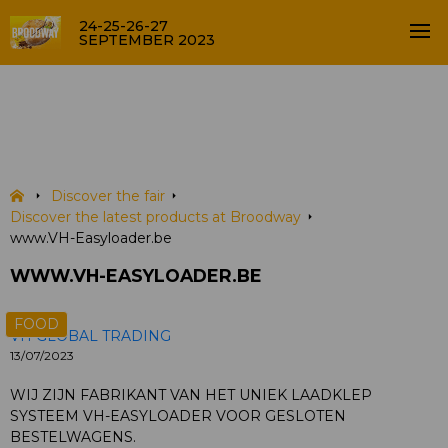
24-25-26-27
SEPTEMBER 2023
www.VH-Easyloader.be
PRODUCTS
Discover the fair
Discover the latest products at Broodway
www.VH-Easyloader.be
WWW.VH-EASYLOADER.BE
FOOD
VH GLOBAL TRADING
13/07/2023
WIJ ZIJN FABRIKANT VAN HET UNIEK LAADKLEP
SYSTEEM VH-EASYLOADER VOOR GESLOTEN
BESTELWAGENS.