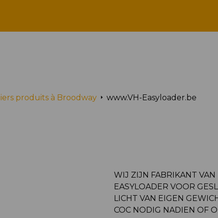
www.VH-Easyloader.be
iers produits à Broodway
www.VH-Easyloader.be
WIJ ZIJN FABRIKANT VAN
EASYLOADER VOOR GES
LICHT VAN EIGEN GEWI
COC NODIG NADIEN OF