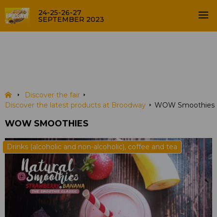
24-25-26-27
SEPTEMBER 2023
WOW Smoothies
PRODUCTS
Discover the fair
Discover the latest products at Broodway
WOW Smoothies
WOW SMOOTHIES
Drinks (alcoholic and non-alcoholic), coffee and tea