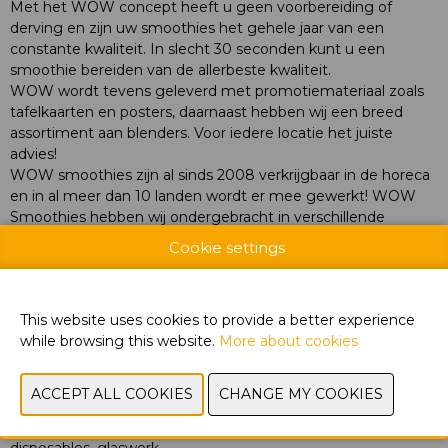
Met het WOW concept heeft u geen voorbereiding of
derving en zijn uw smoothies het gehele jaar van een
constante kwaliteit. In slecht 30 seconden kunt u een
smoothie bereiden van de allerbeste kwaliteit.
WOW wordt tevens geleverd met promotiemateriaal zoals
tafelkaarten en posters, daarnaast hebben wij een breed
assortiment aan blenders. Voor iedere locatie het juiste
advies!
WOW smoothies zijn al sinds 2008 verkrijgbaar in de horeca
en in al meer dan 10 landen wordt er mee gewerkt! WOW
Smoothies hebben wij ondergebracht in verschillende
categorieën in meer dan 40 verschillende recepturen. De
Cookie settings
diversiteit en creativiteit in onze recepturen maakt ons
onderscheidend!
This website uses cookies to provide a better experience
In slechts 30 seconden serveer jij een verse smoothie
while browsing this website.
More about cookies
of bowl
• Meer dan 40 verschillende recepturen
• Geen derving en maximale marge
• Kies één van onze vele menu’s die het beste bij jouw past
• Wij bieden een compleet concept aan! Denk aan: