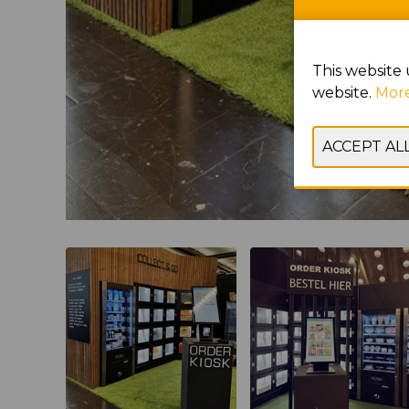
This website 
website.
More