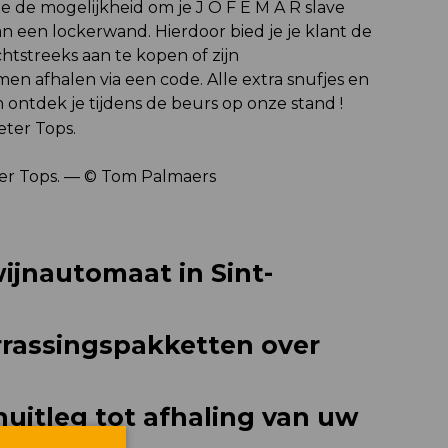
je de mogelijkheid om je J O F E M A R slave
 een lockerwand. Hierdoor bied je je klant de
htstreeks aan te kopen of zijn
men afhalen via een code. Alle extra snufjes en
ontdek je tijdens de beurs op onze stand !
er Tops. — © Tom Palmaers
ijnautomaat in Sint-
rrassingspakketten over
nuitleg tot afhaling van uw