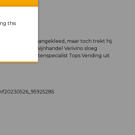
ng this
elchteren
-
 nog niet eens aangekleed, maar toch trekt hij
rs. De Truiense wijnhandel Verivino sloeg
aar met automatenspecialist Tops Vending uit
/dmf20230526_95925285