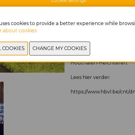
Cookie settings
bestelling
uses cookies to provide a better experience while browsi
Sint-Truiden/Houthalen-H
 about cookies
De nieuwe wijnautomaat is
al behoorlijk veel bezoeke
daarvoor de handen in elk
Houthalen-Helchteren.
Lees hier verder:
https://www.hbvl.be/cnt