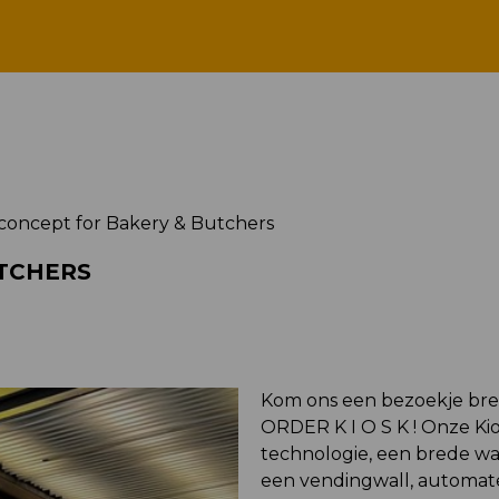
 concept for Bakery & Butc
oncept for Bakery & Butchers
TCHERS
Kom ons een bezoekje br
ORDER K I O S K ! Onze Kio
technologie, een brede waa
een vendingwall, automat