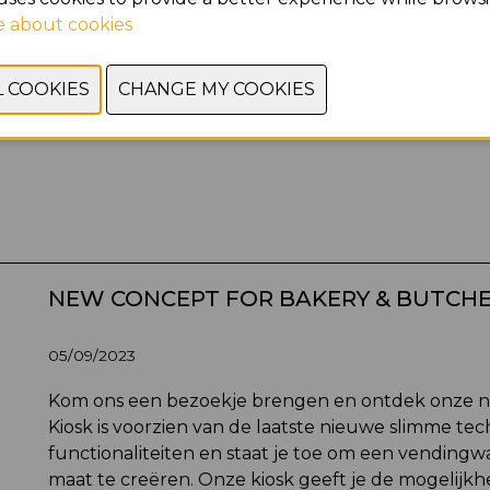
 about cookies
NEW CONCEPT FOR BAKERY & BUTCH
05/09/2023
Kom ons een bezoekje brengen en ontdek onze n
Kiosk is voorzien van de laatste nieuwe slimme te
functionaliteiten en staat je toe om een vending
maat te creëren. Onze kiosk geeft je de mogelijkh