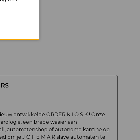
ERS
ieuw ontwikkelde ORDER K I O S K ! Onze
chnologie, een brede waaier aan
wall, automatenshop of autonome kantine op
eid om je J O F E M A R slave automaten te