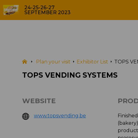
24-25-26-27
SEPTEMBER 2023
EXHIBITOR LIST
Plan your visit
Exhibitor List
TOPS VE
TOPS VENDING SYSTEMS
WEBSITE
PROD
www.topsvending.be
Finished
(bakery)
products
preserve