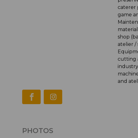
caterer 
game an
Mainten
material
shop (b
atelier 
Equipme
cutting
industr
machine
and atel
PHOTOS