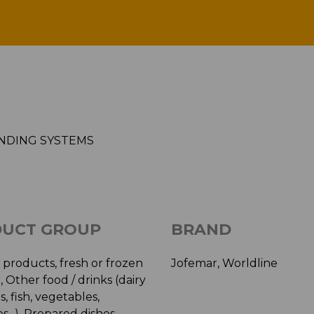
TOPS VENDING SYSTEMS
NDING SYSTEMS
UCT GROUP
BRAND
 products, fresh or frozen
Jofemar, Worldline
, Other food / drinks (dairy
, fish, vegetables,
s...), Prepared dishes,