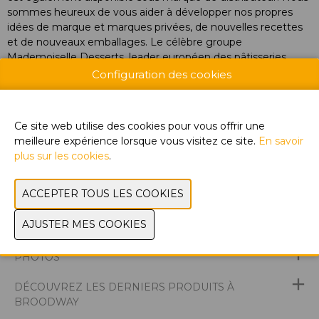
sommes heureux de vous aider à développer nos propres
idées de marque et marques privées, de nouvelles recettes
et de nouveaux emballages. Le célèbre groupe
Mademoiselle Desserts, leader européen des pâtisseries
surgelées pour les professionnels, a repris les activités de
Configuration des cookies
Galana depuis début juillet. Cela élargira encore notre offre à
nos clients. Le département des poissons continue
séparément sous Galana Seafood.
Ce site web utilise des cookies pour vous offrir une
meilleure expérience lorsque vous visitez ce site.
En savoir
plus sur les cookies
.
SITE WEB & CATALOGUE
GROUPE DE PRODUITS
PHOTOS
DÉCOUVREZ LES DERNIERS PRODUITS À
BROODWAY