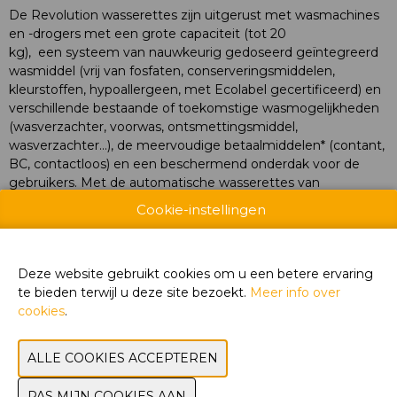
De Revolution wasserettes zijn uitgerust met wasmachines
en -drogers met een grote capaciteit (tot 20
kg), een systeem van nauwkeurig gedoseerd geïntegreerd
wasmiddel (vrij van fosfaten, conserveringsmiddelen,
kleurstoffen, hypoallergeen, met Ecolabel gecertificeerd) en
verschillende bestaande of toekomstige wasmogelijkheden
(wasverzachter, voorwas, ontsmettingsmiddel,
wasverzachter…), de meervoudige betaalmiddelen* (contant,
BC, contactloos) en een beschermend onderdak voor de
gebruikers. Met de automatische wasserettes van
Revolution Laundry kunt u een grote verscheidenheid aan
Cookie-instellingen
wasgoed onderhouden (dekbedden, kussens, plaids, kussens,
kleren…). Voor uw gemak werken dagelijks 280 technici om
het onderhoud, de veiligheid en de goede werking van de
Deze website gebruikt cookies om u een betere ervaring
machines te garanderen.
te bieden terwijl u deze site bezoekt.
Meer info over
cookies
.
RESTO' CLOCK
Resto'Clock biedt een assortiment pizza verkoopautomaten
die 24/7 operationeel zijn.
Dankzij de technologische innovatie Ovenbox kan je je